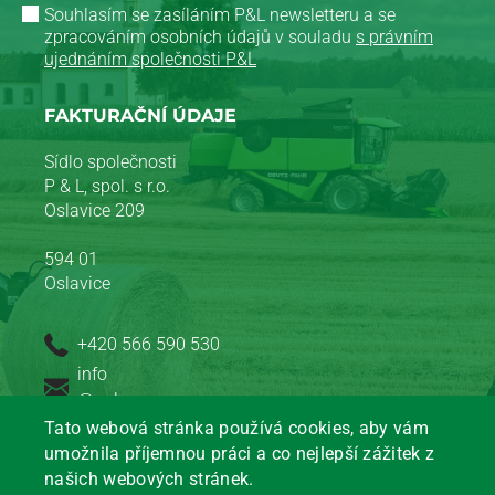
Souhlasím se zasíláním P&L newsletteru a se
zpracováním osobních údajů v souladu
s právním
ujednáním společnosti P&L
FAKTURAČNÍ ÚDAJE
Sídlo společnosti
P & L, spol. s r.o.
Oslavice 209
594 01
Oslavice
+420 566 590 530
info
@pal.cz
Tato webová stránka používá cookies, aby vám
IČO: 00351504
umožnila příjemnou práci a co nejlepší zážitek z
DIČ: CZ00351504
našich webových stránek.